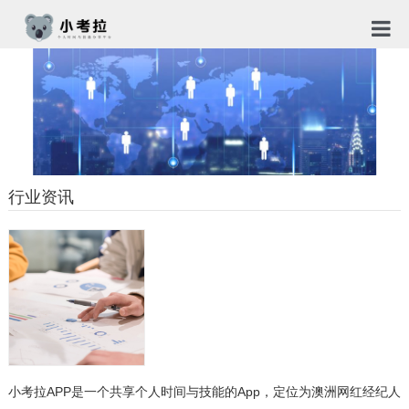
首页
TG社
关于
新闻
行业资讯
免责
隐私
合作
小考拉APP是一个共享个人时间与技能的App，定位为澳洲网红经纪人